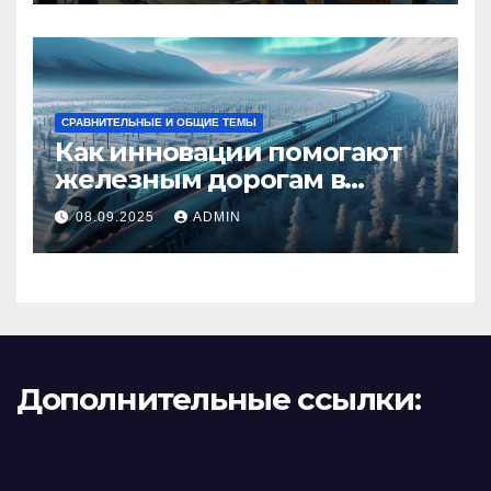
СРАВНИТЕЛЬНЫЕ И ОБЩИЕ ТЕМЫ
Как инновации помогают
железным дорогам в
условиях Арктики
08.09.2025
ADMIN
Дополнительные ссылки: