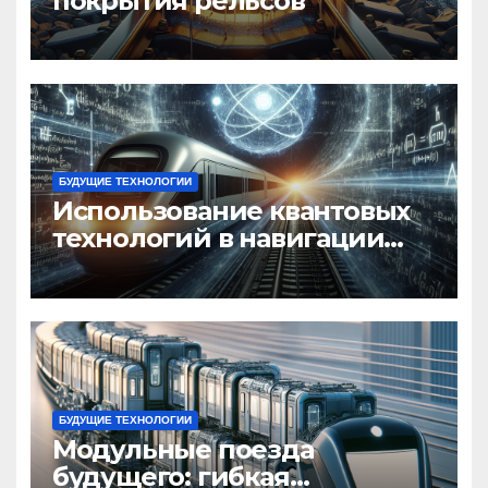
покрытия рельсов
БУДУЩИЕ ТЕХНОЛОГИИ
Использование квантовых
технологий в навигации
поездов
БУДУЩИЕ ТЕХНОЛОГИИ
Модульные поезда
будущего: гибкая