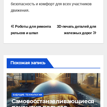
безопасность и комфорт для всех участников
движения.
Навигация
Роботы для ремонта
3D-печать деталей для
рельсов и шпал
железных дорог
по
записям
Похожая запись
БУДУЩИЕ ТЕХНОЛОГИИ
Самовосстанавливающиеся