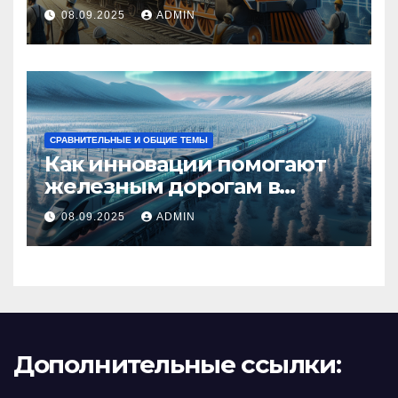
08.09.2025
ADMIN
СРАВНИТЕЛЬНЫЕ И ОБЩИЕ ТЕМЫ
Как инновации помогают
железным дорогам в
условиях Арктики
08.09.2025
ADMIN
Дополнительные ссылки: