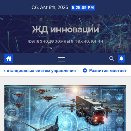
Перейти
Сб. Авг 8th, 2026
5:25:10 PM
к
содержимому
ЖД инновации
железнодорожные технологии
стем управления
Развитие мостостроения для железных