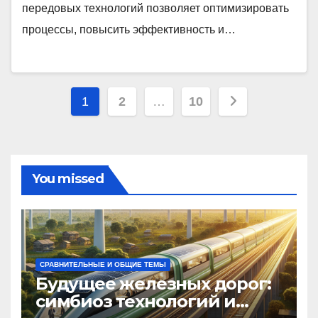
передовых технологий позволяет оптимизировать
процессы, повысить эффективность и…
Пагинация
1
2
…
10
записей
You missed
СРАВНИТЕЛЬНЫЕ И ОБЩИЕ ТЕМЫ
Будущее железных дорог:
симбиоз технологий и