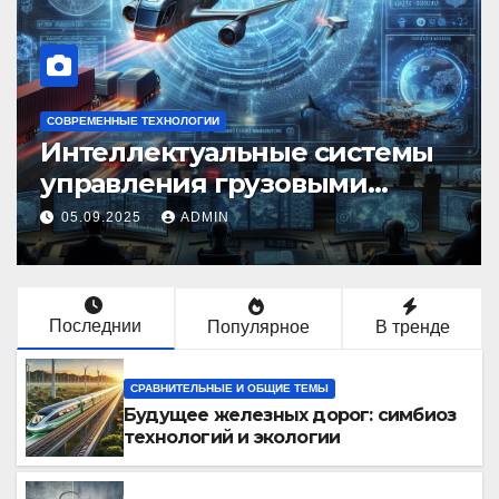
СОВРЕМЕННЫЕ ТЕХНОЛОГИИ
Интеллектуальные системы
управления грузовыми
перевозками
05.09.2025
ADMIN
Последнии
Популярное
В тренде
СРАВНИТЕЛЬНЫЕ И ОБЩИЕ ТЕМЫ
Будущее железных дорог: симбиоз
технологий и экологии