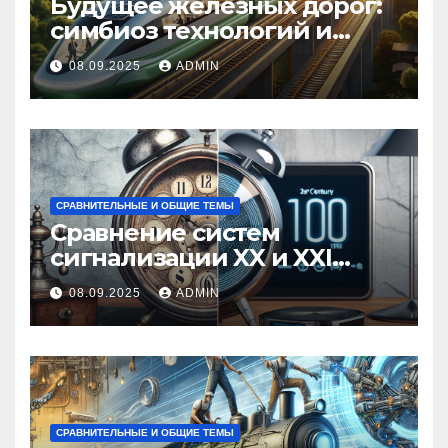
Будущее железных дорог:
симбиоз технологий и
экологии
08.09.2025
ADMIN
СРАВНИТЕЛЬНЫЕ И ОБЩИЕ ТЕМЫ
Сравнение систем
сигнализации XX и XXI
веков
08.09.2025
ADMIN
СРАВНИТЕЛЬНЫЕ И ОБЩИЕ ТЕМЫ