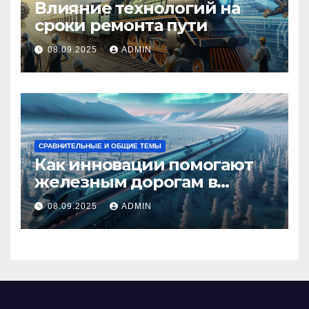
Влияние технологий на
сроки ремонта пути
08.09.2025
ADMIN
СРАВНИТЕЛЬНЫЕ И ОБЩИЕ ТЕМЫ
Как инновации помогают
железным дорогам в
условиях Арктики
08.09.2025
ADMIN