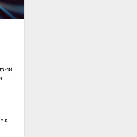
такой
и
м к