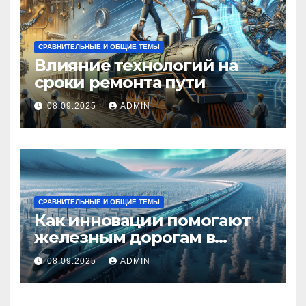
СРАВНИТЕЛЬНЫЕ И ОБЩИЕ ТЕМЫ
Влияние технологий на
сроки ремонта пути
08.09.2025
ADMIN
СРАВНИТЕЛЬНЫЕ И ОБЩИЕ ТЕМЫ
Как инновации помогают
железным дорогам в
условиях Арктики
08.09.2025
ADMIN