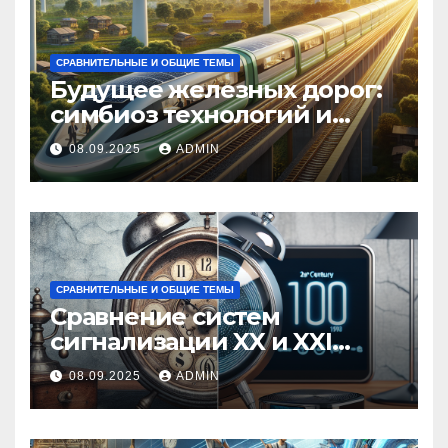
СРАВНИТЕЛЬНЫЕ И ОБЩИЕ ТЕМЫ
Будущее железных дорог:
симбиоз технологий и
экологии
08.09.2025
ADMIN
СРАВНИТЕЛЬНЫЕ И ОБЩИЕ ТЕМЫ
Сравнение систем
сигнализации XX и XXI
веков
08.09.2025
ADMIN