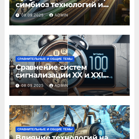
симбиоз технологий и
экологии
08.09.2025
ADMIN
СРАВНИТЕЛЬНЫЕ И ОБЩИЕ ТЕМЫ
Сравнение систем
сигнализации XX и XXI
веков
08.09.2025
ADMIN
СРАВНИТЕЛЬНЫЕ И ОБЩИЕ ТЕМЫ
Влияние технологий на