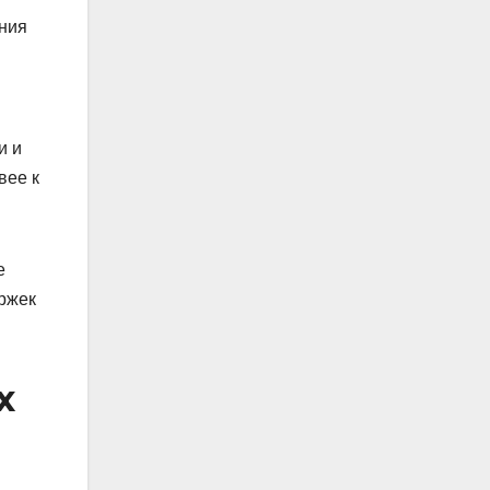
ения
и и
вее к
е
ржек
х