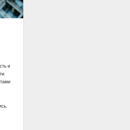
сть и
ти
атами
сь.