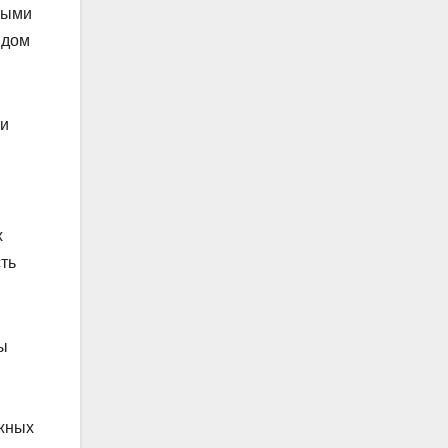
ными
ядом
 и
х
ть
ы
ожных