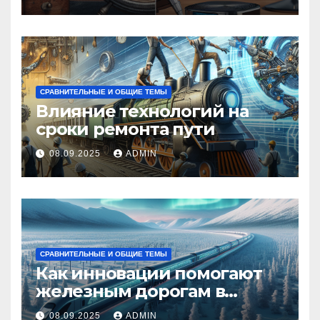
СРАВНИТЕЛЬНЫЕ И ОБЩИЕ ТЕМЫ
Влияние технологий на
сроки ремонта пути
08.09.2025
ADMIN
СРАВНИТЕЛЬНЫЕ И ОБЩИЕ ТЕМЫ
Как инновации помогают
железным дорогам в
условиях Арктики
08.09.2025
ADMIN