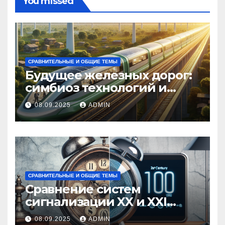
You missed
СРАВНИТЕЛЬНЫЕ И ОБЩИЕ ТЕМЫ
Будущее железных дорог:
симбиоз технологий и
экологии
08.09.2025
ADMIN
СРАВНИТЕЛЬНЫЕ И ОБЩИЕ ТЕМЫ
Сравнение систем
сигнализации XX и XXI
веков
08.09.2025
ADMIN