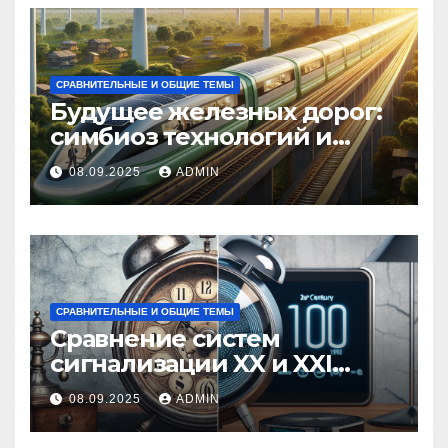
СРАВНИТЕЛЬНЫЕ И ОБЩИЕ ТЕМЫ
Будущее железных дорог:
симбиоз технологий и
экологии
08.09.2025
ADMIN
СРАВНИТЕЛЬНЫЕ И ОБЩИЕ ТЕМЫ
Сравнение систем
сигнализации XX и XXI
веков
08.09.2025
ADMIN