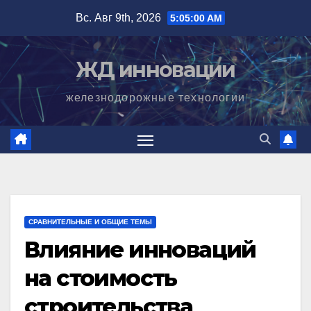
Перейти
Вс. Авг 9th, 2026
5:05:01 AM
к
содержимому
ЖД инновации
железнодорожные технологии
СРАВНИТЕЛЬНЫЕ И ОБЩИЕ ТЕМЫ
Влияние инноваций
на стоимость
строительства