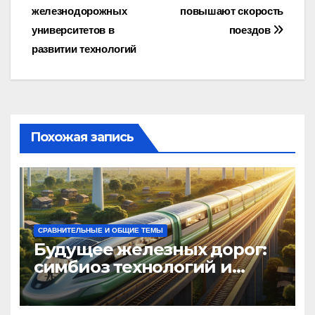
железнодорожных
повышают скорость
по
университетов в
поездов
записям
развитии технологий
Похожая запись
СРАВНИТЕЛЬНЫЕ И ОБЩИЕ ТЕМЫ
Будущее железных дорог:
симбиоз технологий и
экологии