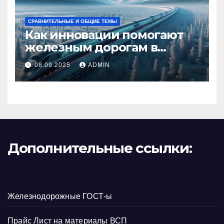
СРАВНИТЕЛЬНЫЕ И ОБЩИЕ ТЕМЫ
Как инновации помогают
железным дорогам в
условиях Арктики
08.09.2025
ADMIN
Дополнительные ссылки:
Железнодорожные ГОСТ-ы
Прайс Лист на материалы ВСП