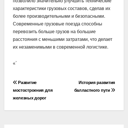
позволило значительно улучшить технические
характеристики грузовых составов, сделав их
более производительными и безопасными.
Современные грузовые поезда способны
перевозить больше грузов на большие
расстояния с меньшими затратами, что делает
их незаменимыми в современной логистике.
«`
Навигация
Развитие
История развития
мостостроения для
балластного пути
по
железных дорог
записям