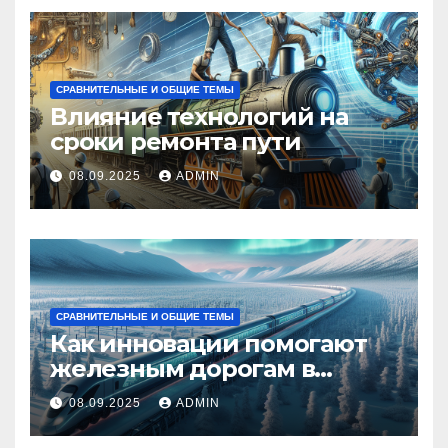
СРАВНИТЕЛЬНЫЕ И ОБЩИЕ ТЕМЫ
Влияние технологий на
сроки ремонта пути
08.09.2025
ADMIN
СРАВНИТЕЛЬНЫЕ И ОБЩИЕ ТЕМЫ
Как инновации помогают
железным дорогам в
условиях Арктики
08.09.2025
ADMIN