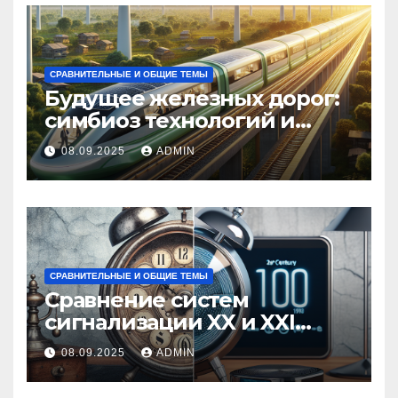
СРАВНИТЕЛЬНЫЕ И ОБЩИЕ ТЕМЫ
Будущее железных дорог:
симбиоз технологий и
экологии
08.09.2025
ADMIN
СРАВНИТЕЛЬНЫЕ И ОБЩИЕ ТЕМЫ
Сравнение систем
сигнализации XX и XXI
веков
08.09.2025
ADMIN