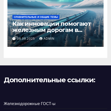
СРАВНИТЕЛЬНЫЕ И ОБЩИЕ ТЕМЫ
Как инновации помогают
железным дорогам в
условиях Арктики
08.09.2025
ADMIN
Дополнительные ссылки:
Железнодорожные ГОСТ-ы