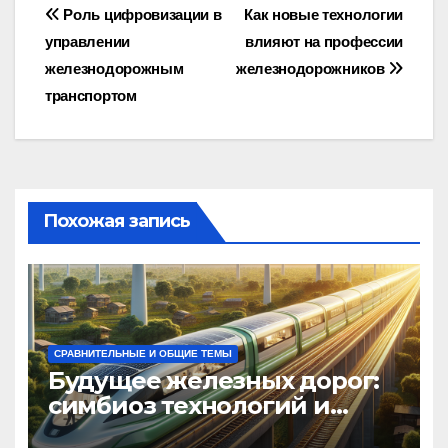
Навигация
Роль цифровизации в
Как новые технологии
управлении
влияют на профессии
по
железнодорожным
железнодорожников
записям
транспортом
Похожая запись
СРАВНИТЕЛЬНЫЕ И ОБЩИЕ ТЕМЫ
Будущее железных дорог:
симбиоз технологий и
экологии