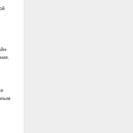
ой
айн-
ния.
ые
енным