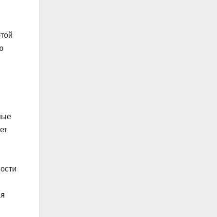
этой
ю
ные
ет
ности
ия