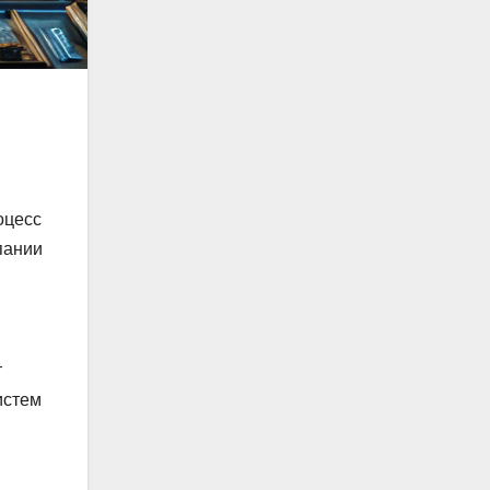
оцесс
пании
т
истем