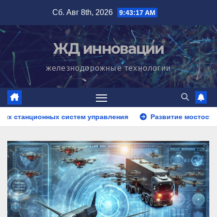
Перейти
Сб. Авг 8th, 2026
9:43:18 AM
к
содержимому
ЖД инновации
железнодорожные технологии
 систем управления
Развитие мостостроения для желез