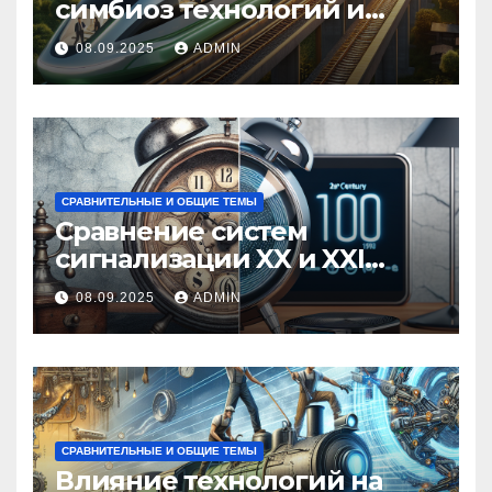
симбиоз технологий и
экологии
08.09.2025
ADMIN
СРАВНИТЕЛЬНЫЕ И ОБЩИЕ ТЕМЫ
Сравнение систем
сигнализации XX и XXI
веков
08.09.2025
ADMIN
СРАВНИТЕЛЬНЫЕ И ОБЩИЕ ТЕМЫ
Влияние технологий на