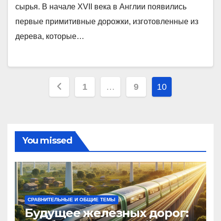
сырья. В начале XVII века в Англии появились
первые примитивные дорожки, изготовленные из
дерева, которые…
Пагинация
1
…
9
10
записей
You missed
СРАВНИТЕЛЬНЫЕ И ОБЩИЕ ТЕМЫ
Будущее железных дорог: