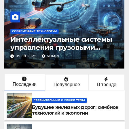
СОВРЕМЕННЫЕ ТЕХНОЛОГИИ
Интеллектуальные системы
управления грузовыми
перевозками
05.09.2025
ADMIN
Последнии
Популярное
В тренде
СРАВНИТЕЛЬНЫЕ И ОБЩИЕ ТЕМЫ
Будущее железных дорог: симбиоз
технологий и экологии